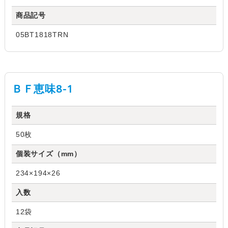
商品記号
05BT1818TRN
ＢＦ恵味8-1
規格
50枚
個装サイズ（mm）
234×194×26
入数
12袋