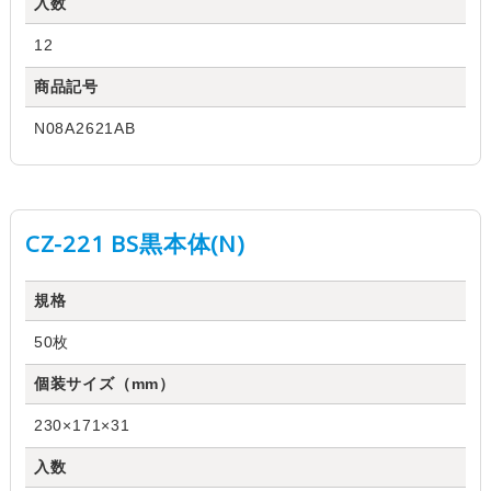
入数
12
商品記号
N08A2621AB
CZ-221 BS黒本体(N)
規格
50枚
個装サイズ（mm）
230×171×31
入数