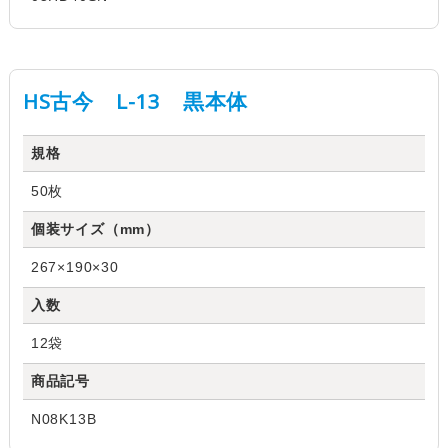
HS古今 L-13 黒本体
規格
50枚
個装サイズ（mm）
267×190×30
入数
12袋
商品記号
N08K13B