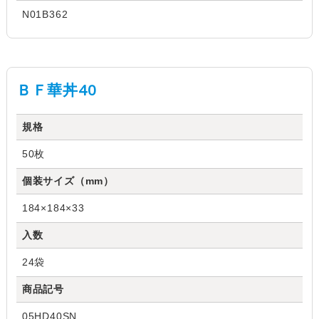
N01B362
ＢＦ華丼40
規格
50枚
個装サイズ（mm）
184×184×33
入数
24袋
商品記号
05HD40SN