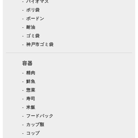
バイオマス
ポリ袋
ボードン
耐油
ゴミ袋
神戸市ゴミ袋
容器
精肉
鮮魚
惣菜
寿司
米飯
フードパック
カップ類
コップ