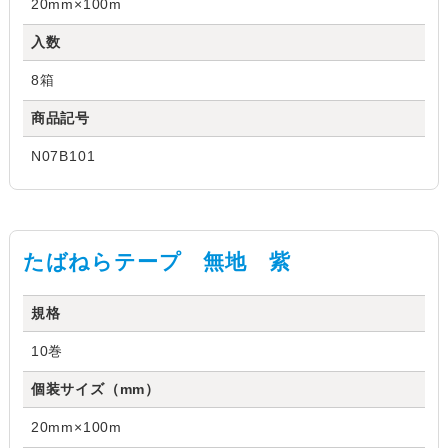
20mm×100m
入数
8箱
商品記号
N07B101
たばねらテープ 無地 紫
規格
10巻
個装サイズ（mm）
20mm×100m