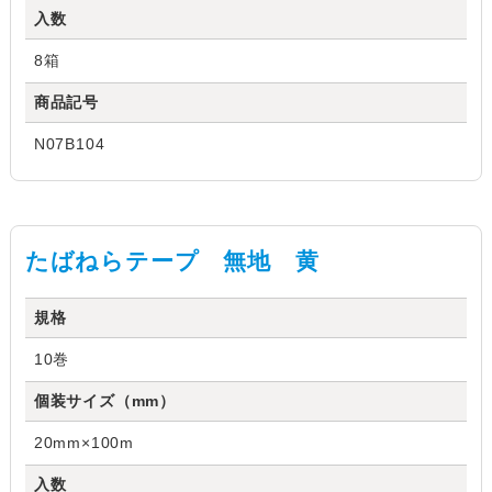
入数
8箱
商品記号
N07B104
たばねらテープ 無地 黄
規格
10巻
個装サイズ（mm）
20mm×100m
入数