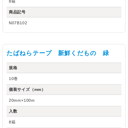
8箱
商品記号
N07B102
たばねらテープ 新鮮くだもの 緑
規格
10巻
個装サイズ（mm）
20mm×100m
入数
8箱