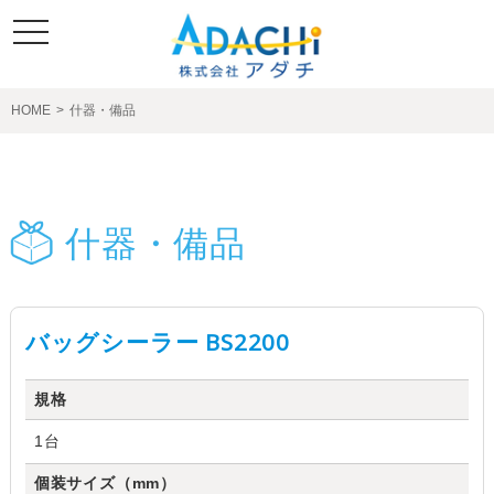
toggle
navigation
HOME
>
什器・備品
製品紹介
什器・備品
バッグシーラー BS2200
規格
1台
個装サイズ（mm）