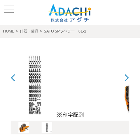
toggle
navigation
HOME
>
什器・備品
>
SATO SPラベラー 6L-1