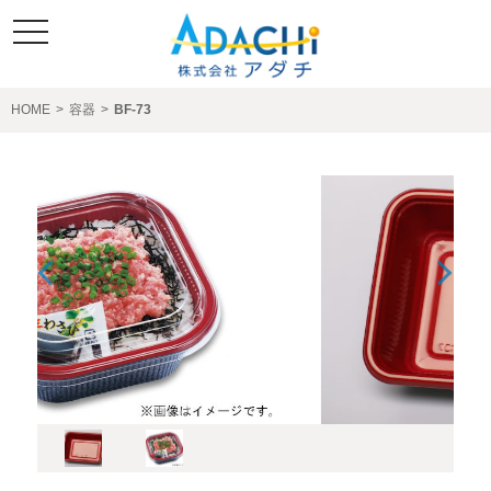
toggle
navigation
HOME
>
容器
>
BF-73