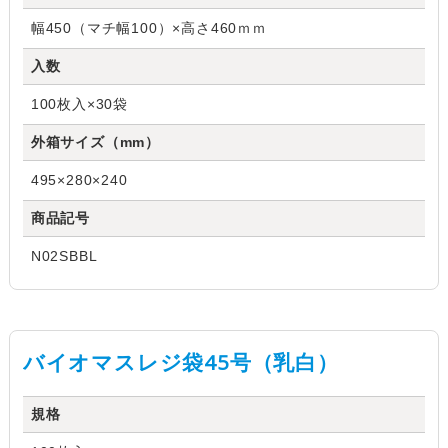
幅450（マチ幅100）×高さ460ｍｍ
入数
100枚入×30袋
外箱サイズ（mm）
495×280×240
商品記号
N02SBBL
バイオマスレジ袋45号（乳白）
規格