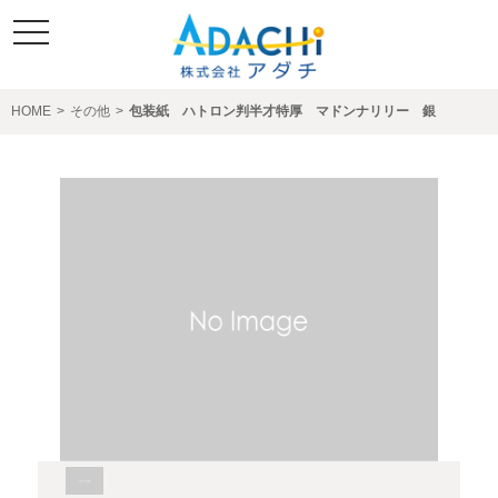
toggle
navigation
HOME
>
その他
>
包装紙 ハトロン判半才特厚 マドンナリリー 銀