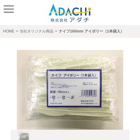
toggle
navigation
HOME
>
当社オリジナル商品
>
ナイフ160mm アイボリー（1本袋入）