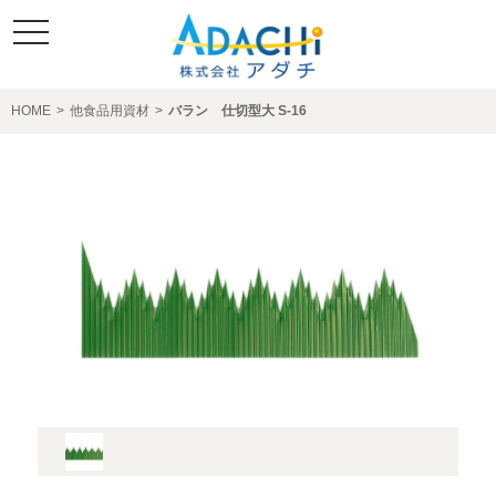
toggle
navigation
HOME
>
他食品用資材
>
バラン 仕切型大 S-16