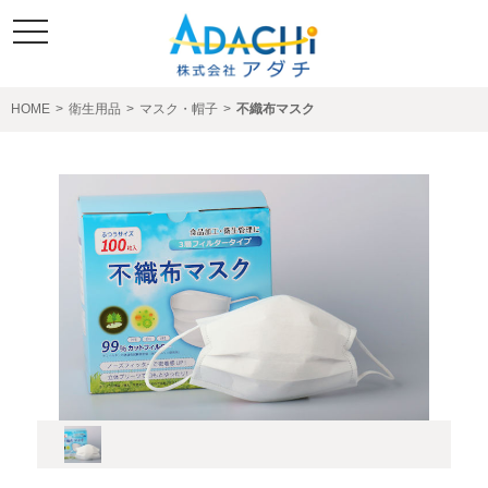
toggle
navigation
HOME
>
衛生用品
>
マスク・帽子
>
不織布マスク