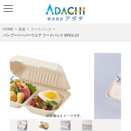
toggle
navigation
HOME
>
容器
>
フードパック
>
バンブーペーパーウエア フードパック BFD2-23