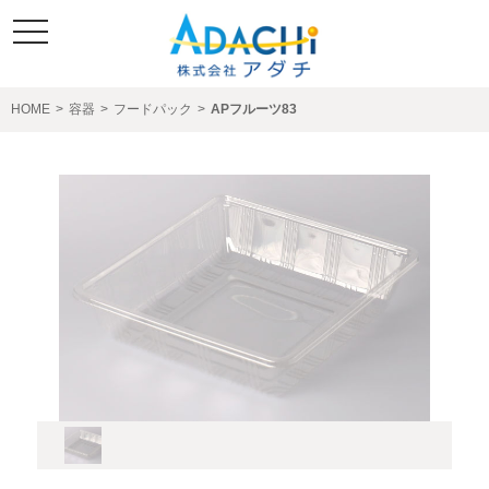
toggle
navigation
HOME
>
容器
>
フードパック
>
APフルーツ83