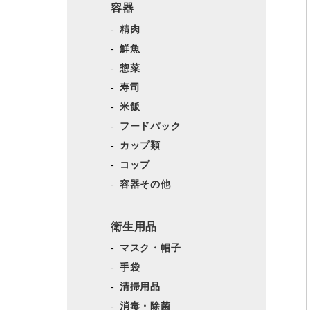
容器
精肉
鮮魚
惣菜
寿司
米飯
フードパック
カップ類
コップ
容器その他
衛生用品
マスク・帽子
手袋
清掃用品
消毒・除菌