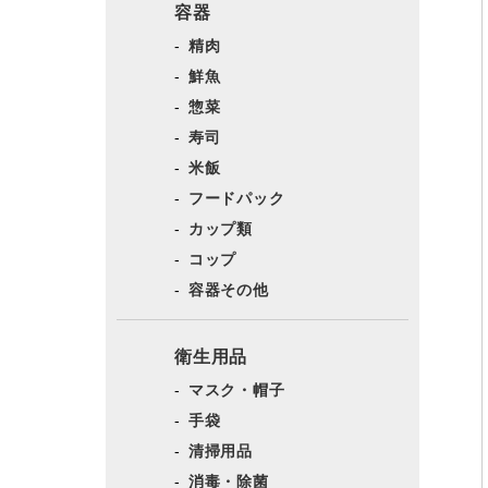
容器
精肉
鮮魚
惣菜
寿司
米飯
フードパック
カップ類
コップ
容器その他
衛生用品
マスク・帽子
手袋
清掃用品
消毒・除菌